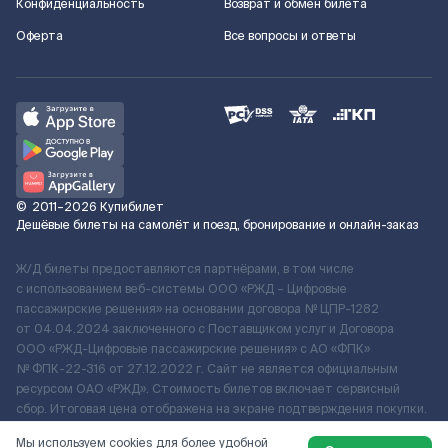
Конфиденциальность
Возврат и обмен билета
Оферта
Все вопросы и ответы
©
2011–2026
Купибилет
Дешёвые билеты на самолёт и поезд, бронирование и онлайн-заказ
Ж/Д билеты предоставляются партнёрами, в том числе
с использованием веб-системы ООО «РЖД – Цифровые
пассажирские решения» на основании договора № ЦПР-1282
от 04.04.2024 заключенного с Поставщиком услуг и Договора
ООО «РЖД-Цифровые пассажирские решения» c АО «ФПК»
№ ФПК-22-316 от 27.12.2022 г. Сайт не является официальным
ресурсом ОАО «РЖД». Стоимость билетов включает сервисный
сбор. Итоговая цена отображена на экране подтверждения покупки.
По вопросам рассмотрения обращений, жалоб, претензий граждан
Мы используем cookies для более удобной