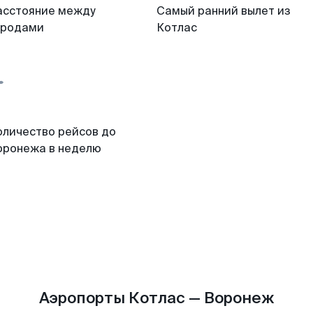
асстояние между
Самый ранний вылет из
ородами
Котлас
оличество рейсов до
оронежа в неделю
Аэропорты Котлас — Воронеж