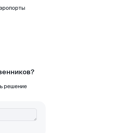
аэропорты
твенников?
ть решение