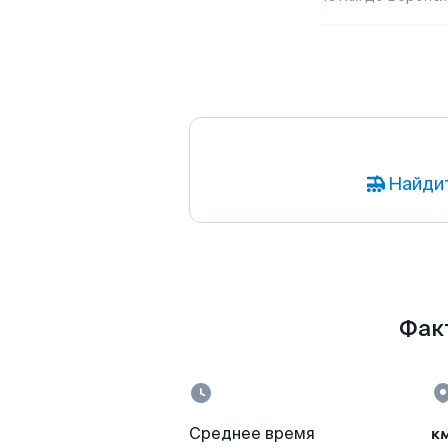
Найдит
Факт
к
Среднее время