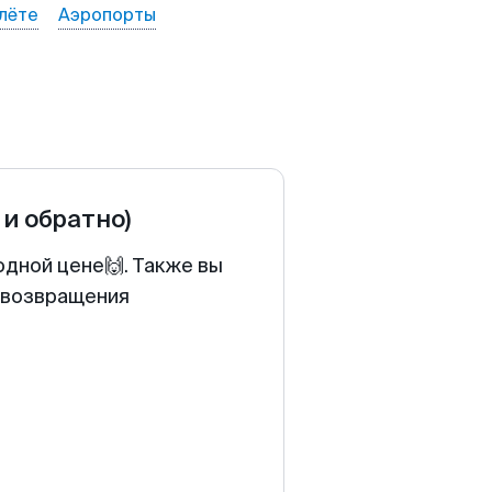
лёте
Аэропорты
 и обратно)
одной цене🙌. Также вы
у возвращения