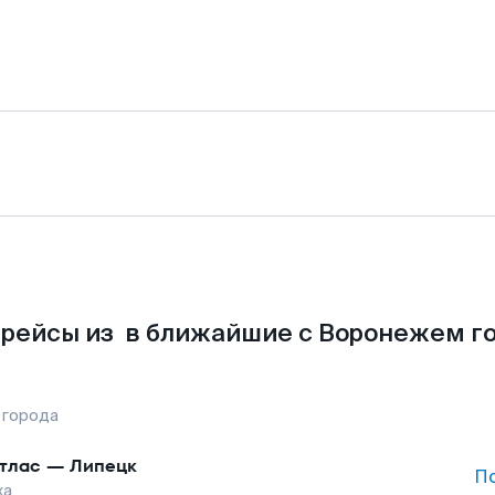
рейсы из в ближайшие с Воронежем г
 города
тлас
—
Липецк
П
жа