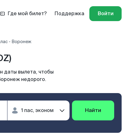
Где мой билет?
Поддержка
Войти
лас - Воронеж
OZ)
н даты вылета, чтобы
Воронеж недорого.
Найти