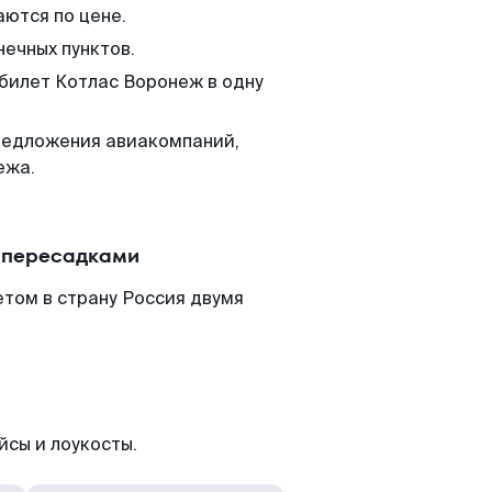
аются по цене.
нечных пунктов.
 билет Котлас Воронеж в одну
редложения авиакомпаний,
ежа.
с пересадками
том в страну Россия двумя
йсы и лоукосты.