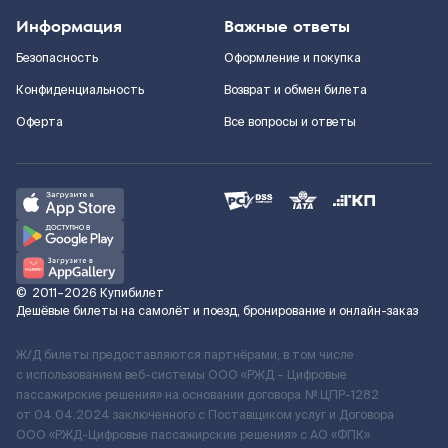
Информация
Важные ответы
Безопасность
Оформление и покупка
Конфиденциальность
Возврат и обмен билета
Оферта
Все вопросы и ответы
©
2011–2026
Купибилет
Дешёвые билеты на самолёт и поезд, бронирование и онлайн-заказ
Ж/Д билеты предоставляются партнёрами, в том числе
с использованием веб-системы ООО «РЖД – Цифровые
пассажирские решения» на основании договора № ЦПР-1282
от 04.04.2024 заключенного с Поставщиком услуг и Договора
ООО «РЖД-Цифровые пассажирские решения» c АО «ФПК»