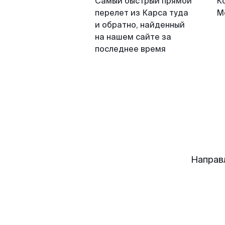
Самый быстрый прямой
К
перелет из Карса туда
М
и обратно, найденный
на нашем сайте за
последнее время
Направ