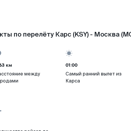
кты по перелёту Карс (KSY) - Москва (M
63 км
01:00
асстояние между
Самый ранний вылет из
ородами
Карса