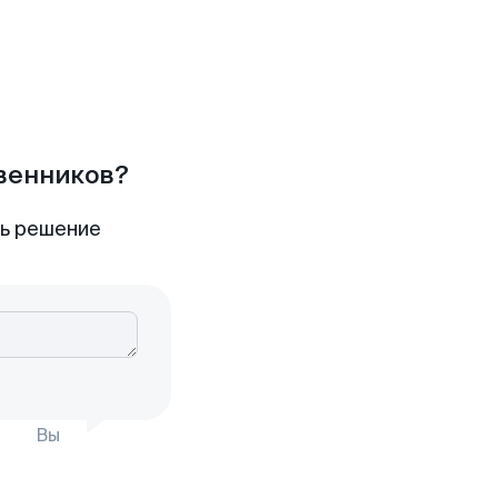
твенников?
ть решение
Вы