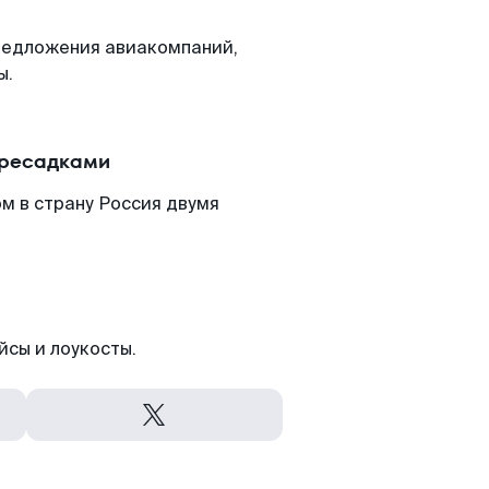
редложения авиакомпаний,
ы.
ересадками
м в страну Россия двумя
йсы и лоукосты.