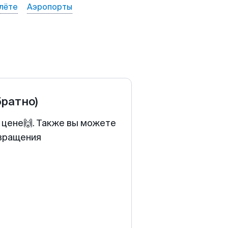
лёте
Аэропорты
братно)
 цене🙌. Также вы можете
звращения