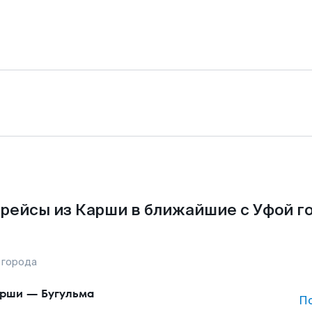
рейсы из Карши в ближайшие с Уфой г
 города
арши
—
Бугульма
П