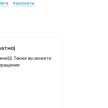
лёте
Аэропорты
ратно)
цене🙌. Также вы можете
звращения