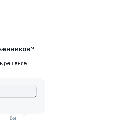
твенников?
ть решение
Вы