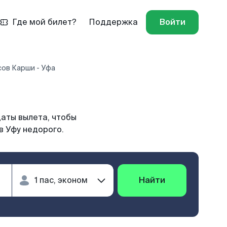
Где мой билет?
Поддержка
Войти
сов Карши - Уфа
даты вылета, чтобы
в Уфу недорого.
Найти