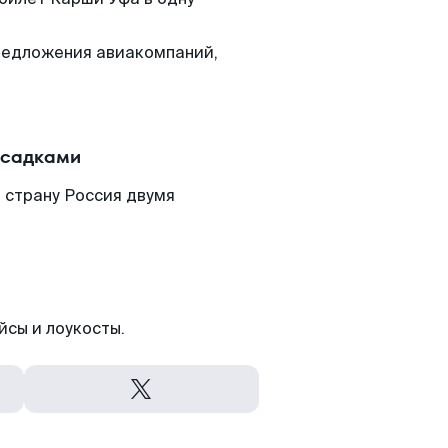
редложения авиакомпаний,
есадками
 страну Россия двумя
йсы и лоукосты.