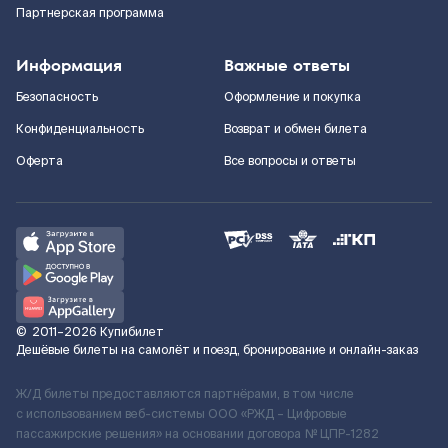
Партнерская программа
Информация
Важные ответы
Безопасность
Оформление и покупка
Конфиденциальность
Возврат и обмен билета
Оферта
Все вопросы и ответы
©
2011–2026
Купибилет
Дешёвые билеты на самолёт и поезд, бронирование и онлайн-заказ
Ж/Д билеты предоставляются партнёрами, в том числе
с использованием веб-системы ООО «РЖД – Цифровые
пассажирские решения» на основании договора № ЦПР-1282