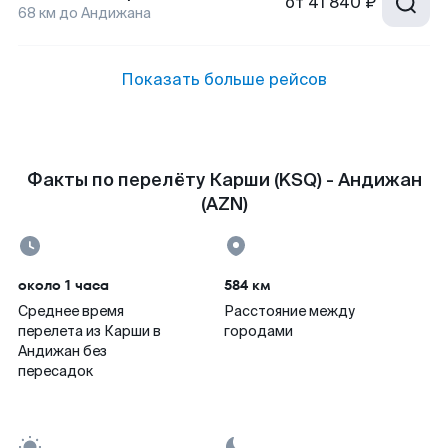
от
41 840 ₽
68
км до
Андижана
Показать больше рейсов
Факты по перелёту Карши (KSQ) - Андижан
(AZN)
около 1 часа
584 км
Среднее время
Расстояние между
перелета из Карши в
городами
Андижан без
пересадок