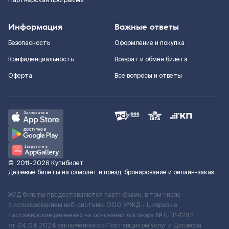
Партнерская программа
Информация
Важные ответы
Безопасность
Оформление и покупка
Конфиденциальность
Возврат и обмен билета
Оферта
Все вопросы и ответы
©
2011–2026
Купибилет
Дешёвые билеты на самолёт и поезд, бронирование и онлайн-заказ
Ж/Д билеты предоставляются партнёрами, в том числе
с использованием веб-системы ООО «РЖД – Цифровые
пассажирские решения» на основании договора № ЦПР-1282
от 04.04.2024 заключенного с Поставщиком услуг и Договора