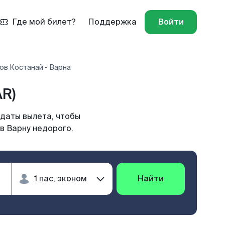
Где мой билет?
Поддержка
Войти
ов Костанай - Варна
AR)
 даты вылета, чтобы
в Варну недорого.
Найти