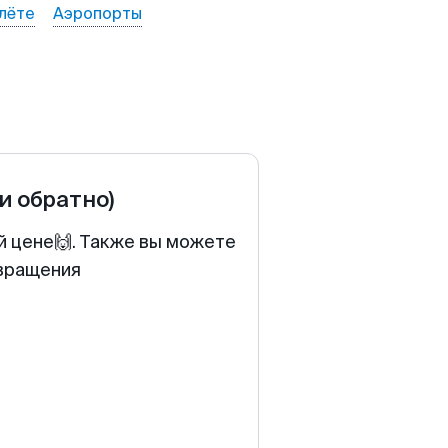
лёте
Аэропорты
 и обратно)
й цене🙌. Также вы можете
звращения