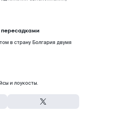
с пересадками
том в страну Болгария двумя
йсы и лоукосты.