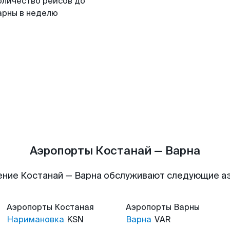
оличество рейсов до
арны в неделю
Аэропорты Костанай — Варна
ение Костанай — Варна обслуживают следующие а
Аэропорты
Костаная
Аэропорты
Варны
Наримановка
KSN
Варна
VAR