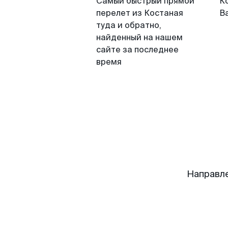
Самый быстрый прямой
К
перелет из Костаная
В
туда и обратно,
найденный на нашем
сайте за последнее
время
Направл