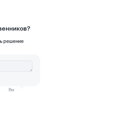
твенников?
ть решение
Вы