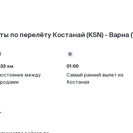
ты по перелёту Костанай (KSN) - Варна (
833 км
01:00
асстояние между
Самый ранний вылет из
ородами
Костаная