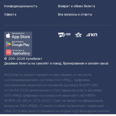
Конфиденциальность
Возврат и обмен билета
Оферта
Все вопросы и ответы
©
2011–2026
Купибилет
Дешёвые билеты на самолёт и поезд, бронирование и онлайн-заказ
Ж/Д билеты предоставляются партнёрами, в том числе
с использованием веб-системы ООО «РЖД – Цифровые
пассажирские решения» на основании договора № ЦПР-1282
от 04.04.2024 заключенного с Поставщиком услуг и Договора
ООО «РЖД-Цифровые пассажирские решения» c АО «ФПК»
№ ФПК-22-316 от 27.12.2022 г. Сайт не является официальным
ресурсом ОАО «РЖД». Стоимость билетов включает сервисный
сбор. Итоговая цена отображена на экране подтверждения покупки.