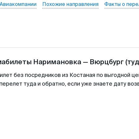
Авиакомпании
Похожие направления
Факты о пере
иабилеты
Наримановка
—
Вюрцбург
(ту
илет без посредников из Костаная по выгодной ц
перелет туда и обратно, если уже знаете дату во