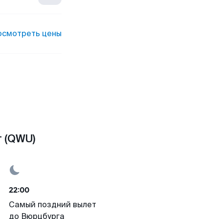
осмотреть цены
 (QWU)
22:00
Самый поздний вылет
до Вюрцбурга