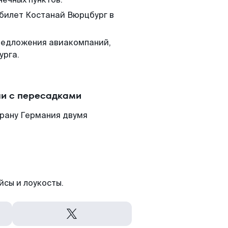
 билет Костанай Вюрцбург в
редложения авиакомпаний,
урга.
ли с пересадками
трану Германия двумя
йсы и лоукосты.