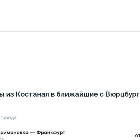
ы из Костаная в ближайшие с Вюрцбург
 города
римановка
—
Франкфурт
о
га