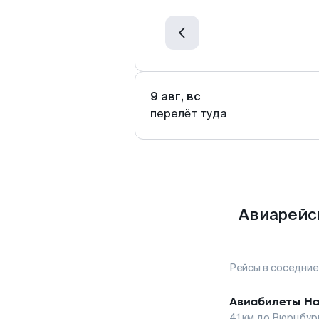
9 авг, вс
перелёт туда
Авиарейс
Рейсы в соседние
Авиабилеты
На
41
км до
Вюрцбур