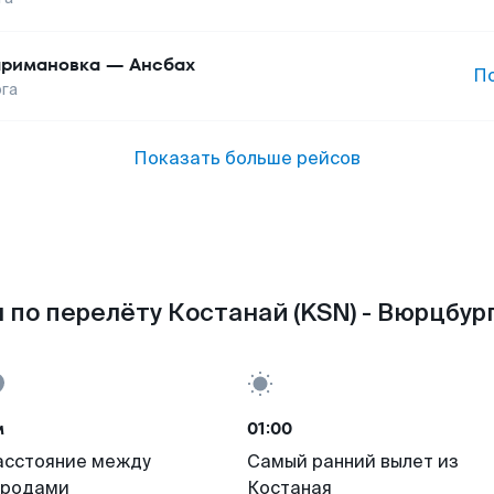
римановка
—
Ансбах
П
га
Показать больше рейсов
 по перелёту Костанай (KSN) - Вюрцбург
м
01:00
асстояние между
Самый ранний вылет из
ородами
Костаная