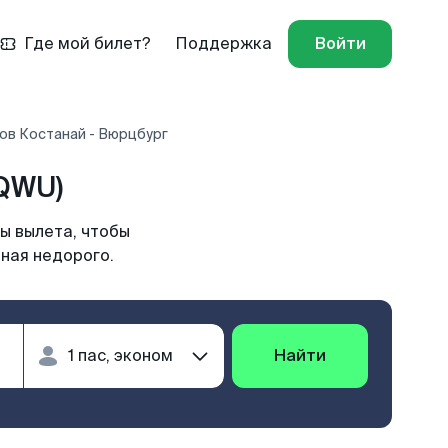
Где мой билет?
Поддержка
Войти
ов Костанай - Вюрцбург
QWU)
ы вылета, чтобы
ная недорого.
Найти