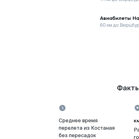
Авиабилеты
На
60
км до
Вюрцбур
Факты
к
Среднее время
перелета из Костаная
Р
без пересадок
г