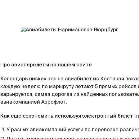
Про авиаперелеты на нашем сайте
Календарь низких цен на авиабилет из Костаная пока
каждую неделю по маршруту летают 5 прямых рейсов и
варьируется, самая дорогая из найденных пользоват
авиакомпанией Аэрофлот.
Как еще сэкономить используя электронный билет н
У разных авиакомпаний услуги по перевозке различ
Лететь транзитом дешево, по сравнению от и до ко