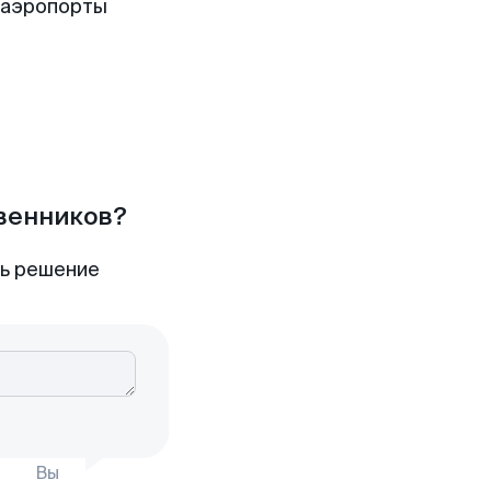
 аэропорты
твенников?
ть решение
Вы