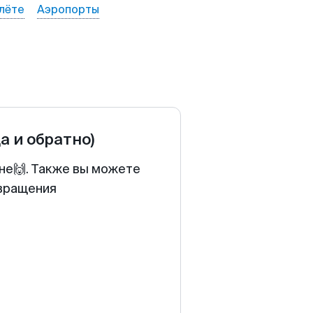
лёте
Аэропорты
да и обратно)
ене🙌. Также вы можете
звращения