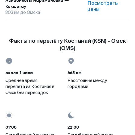
Авиабилеты
Наримановка
—
Посмотреть
Кокшетау
цены
303
км до
Омска
Факты по перелёту Костанай (KSN) - Омск
(OMS)
около 1 часа
665 км
Среднее время
Расстояние между
перелета из Костаная в
городами
Омск без пересадок
01:00
22:00