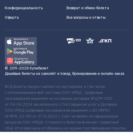
Конфиденциальность
Возврат и обмен билета
Оферта
Все вопросы и ответы
©
2011–2026
Купибилет
Дешёвые билеты на самолёт и поезд, бронирование и онлайн-заказ
Ж/Д билеты предоставляются партнёрами, в том числе
с использованием веб-системы ООО «РЖД – Цифровые
пассажирские решения» на основании договора № ЦПР-1282
от 04.04.2024 заключенного с Поставщиком услуг и Договора
ООО «РЖД-Цифровые пассажирские решения» c АО «ФПК»
№ ФПК-22-316 от 27.12.2022 г. Сайт не является официальным
ресурсом ОАО «РЖД». Стоимость билетов включает сервисный
сбор. Итоговая цена отображена на экране подтверждения покупки.