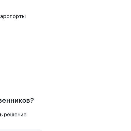
аэропорты
твенников?
ть решение