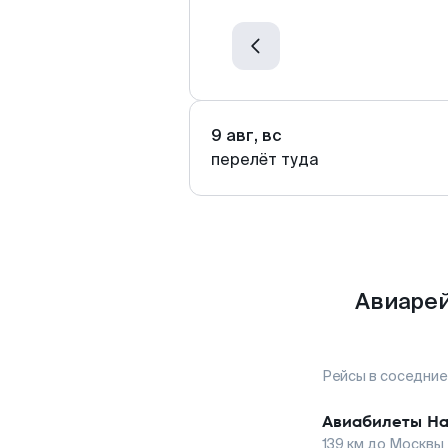
9 авг, вс
перелёт туда
Авиарей
Рейсы в соседние
Авиабилеты
На
139
км до
Москвы