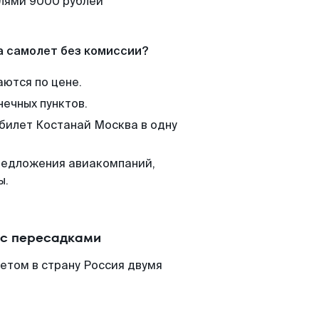
елями 9000 рублей
а самолет без комиссии?
аются по цене.
нечных пунктов.
 билет Костанай Москва в одну
редложения авиакомпаний,
ы.
 с пересадками
етом в страну Россия двумя