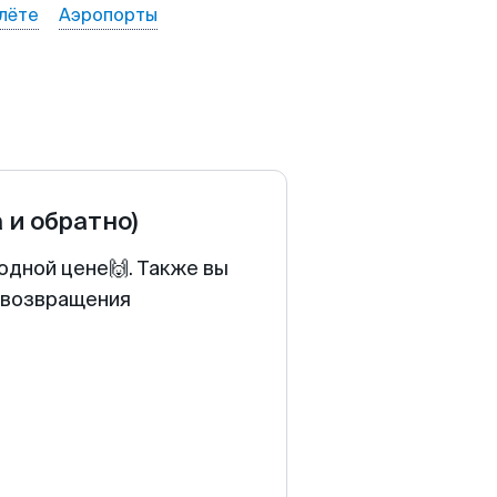
лёте
Аэропорты
а и обратно)
одной цене🙌. Также вы
у возвращения