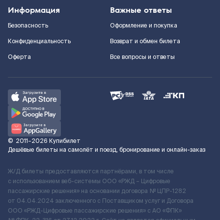
Информация
Важные ответы
Безопасность
Оформление и покупка
Конфиденциальность
Возврат и обмен билета
Оферта
Все вопросы и ответы
©
2011–2026
Купибилет
Дешёвые билеты на самолёт и поезд, бронирование и онлайн-заказ
Ж/Д билеты предоставляются партнёрами, в том числе
с использованием веб-системы ООО «РЖД – Цифровые
пассажирские решения» на основании договора № ЦПР-1282
от 04.04.2024 заключенного с Поставщиком услуг и Договора
ООО «РЖД-Цифровые пассажирские решения» c АО «ФПК»