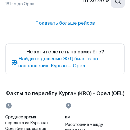
от
39 757 ₽
181
км до
Орла
Показать больше рейсов
Не хотите лететь на самолёте?
Найдите дешёвые Ж/Д билеты по
направлению Курган — Орел.
Факты по перелёту Курган (KRO) - Орел (OEL)
км
Среднее время
перелета из Кургана в
Расстояние между
Орел без пересадок