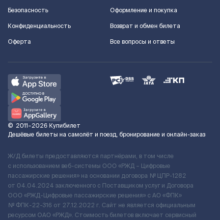
Безопасность
Оформление и покупка
Конфиденциальность
Возврат и обмен билета
Оферта
Все вопросы и ответы
©
2011–2026
Купибилет
Дешёвые билеты на самолёт и поезд, бронирование и онлайн-заказ
Ж/Д билеты предоставляются партнёрами, в том числе
с использованием веб-системы ООО «РЖД – Цифровые
пассажирские решения» на основании договора № ЦПР-1282
от 04.04.2024 заключенного с Поставщиком услуг и Договора
ООО «РЖД-Цифровые пассажирские решения» c АО «ФПК»
№ ФПК-22-316 от 27.12.2022 г. Сайт не является официальным
ресурсом ОАО «РЖД». Стоимость билетов включает сервисный