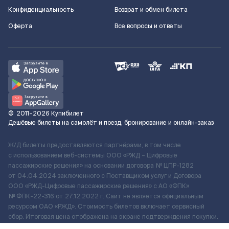
Конфиденциальность
Возврат и обмен билета
Оферта
Все вопросы и ответы
©
2011–2026
Купибилет
Дешёвые билеты на самолёт и поезд, бронирование и онлайн-заказ
Ж/Д билеты предоставляются партнёрами, в том числе
с использованием веб-системы ООО «РЖД – Цифровые
пассажирские решения» на основании договора № ЦПР-1282
от 04.04.2024 заключенного с Поставщиком услуг и Договора
ООО «РЖД-Цифровые пассажирские решения» c АО «ФПК»
№ ФПК-22-316 от 27.12.2022 г. Сайт не является официальным
ресурсом ОАО «РЖД». Стоимость билетов включает сервисный
сбор. Итоговая цена отображена на экране подтверждения покупки.
По вопросам рассмотрения обращений, жалоб, претензий граждан