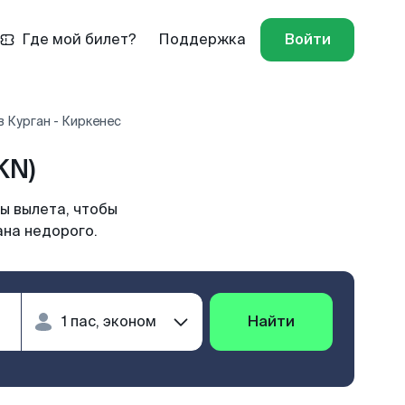
Где мой билет?
Поддержка
Войти
 Курган - Киркенес
KN)
ы вылета, чтобы
ана недорого.
Найти