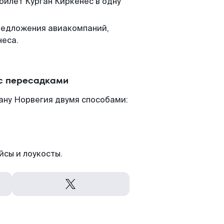
билет Курган Киркенес в одну
редложения авиакомпаний,
неса.
 с пересадками
ану Норвегия двумя способами:
йсы и лоукосты.