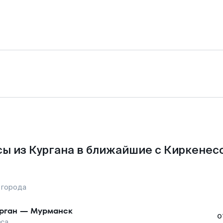
ы из Кургана в ближайшие с Киркенес
 города
рган
—
Мурманск
о
еса