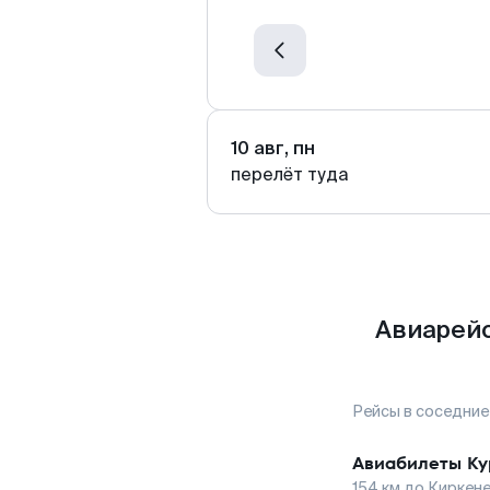
10 авг, пн
перелёт туда
Авиарейс
Рейсы в соседние
Авиабилеты
Ку
154
км до
Киркен