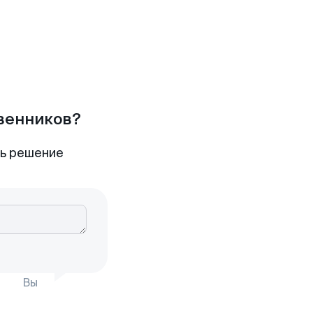
твенников?
ть решение
Вы