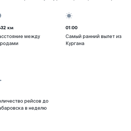
632 км
01:00
асстояние между
Самый ранний вылет из
ородами
Кургана
оличество рейсов до
абаровска в неделю