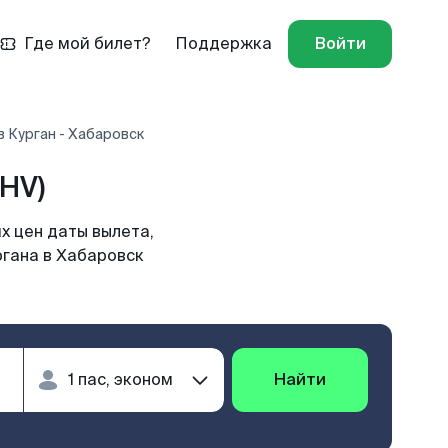
Где мой билет?
Поддержка
Войти
 Курган - Хабаровск
HV)
х цен даты вылета,
ргана в Хабаровск
Найти