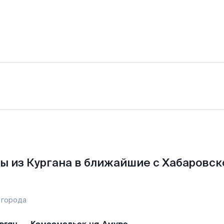
ы из Кургана в ближайшие с Хабаровск
 города
рган
—
Комсомольск-на-Амуре