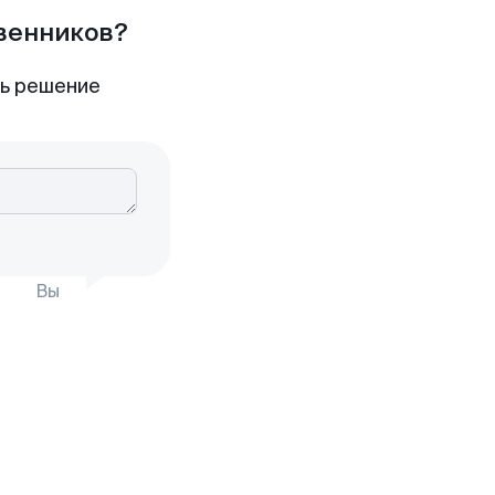
твенников?
ть решение
Вы