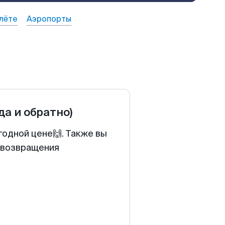
лёте
Аэропорты
да и обратно)
годной цене🙌. Также вы
у возвращения