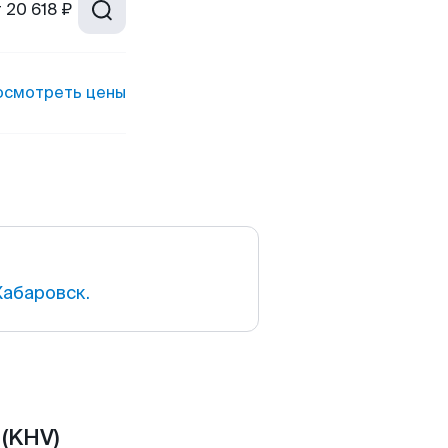
т
20 618 ₽
осмотреть цены
Хабаровск.
(KHV)