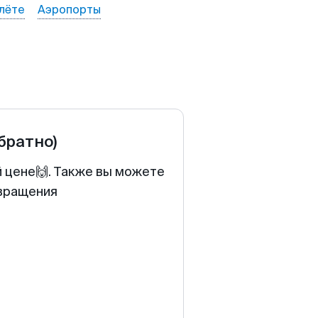
лёте
Аэропорты
обратно)
й цене🙌. Также вы можете
звращения