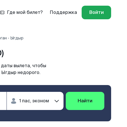
Где мой билет?
Поддержка
Войти
ган - Ыгдыр
)
 даты вылета, чтобы
в Ыгдыр недорого.
Найти