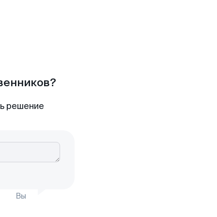
твенников?
ть решение
Вы