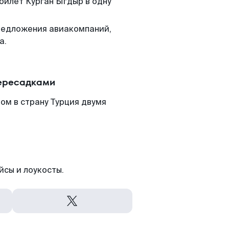
 билет Курган Ыгдыр в одну
редложения авиакомпаний,
а.
пересадками
ом в страну Турция двумя
йсы и лоукосты.