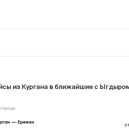
йсы из Кургана в ближайшие с Ыгдыром
 города
рган
—
Ереван
о