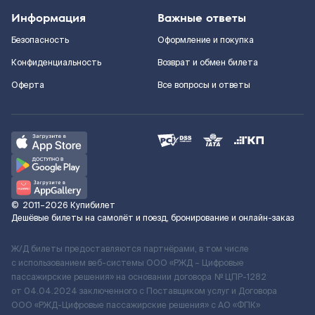
Информация
Важные ответы
Безопасность
Оформление и покупка
Конфиденциальность
Возврат и обмен билета
Оферта
Все вопросы и ответы
©
2011–2026
Купибилет
Дешёвые билеты на самолёт и поезд, бронирование и онлайн-заказ
Ж/Д билеты предоставляются партнёрами, в том числе
с использованием веб-системы ООО «РЖД – Цифровые
пассажирские решения» на основании договора № ЦПР-1282
от 04.04.2024 заключенного с Поставщиком услуг и Договора
ООО «РЖД-Цифровые пассажирские решения» c АО «ФПК»