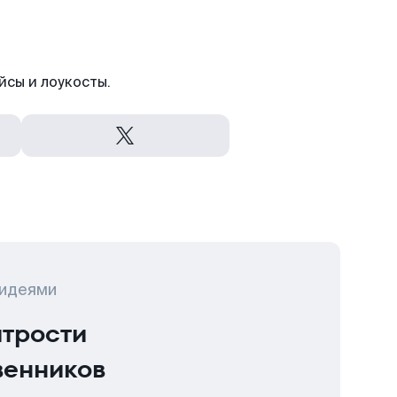
йсы и лоукосты.
 идеями
итрости
венников