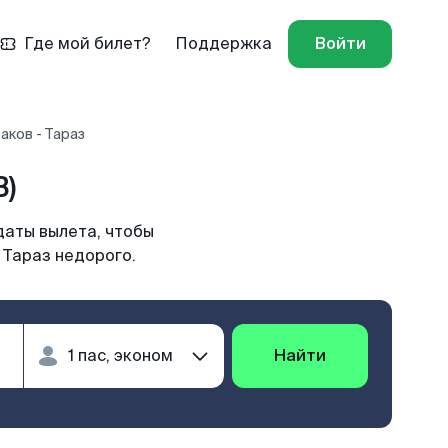
Где мой билет?
Поддержка
Войти
аков - Тараз
B)
даты вылета, чтобы
 Тараз недорого.
Найти