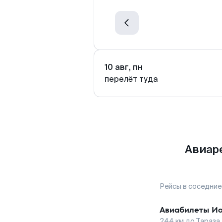
10 авг, пн
перелёт туда
Авиаре
Рейсы в соседние
Авиабилеты
Ио
244
км до
Тараза