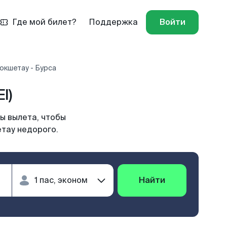
Где мой билет?
Поддержка
Войти
окшетау - Бурса
I)
ы вылета, чтобы
етау недорого.
Найти