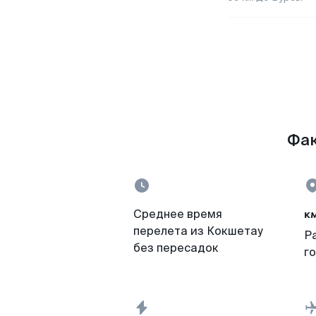
Фак
к
Среднее время
перелета из Кокшетау
Р
без пересадок
г