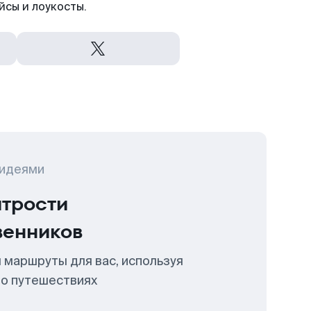
йсы и лоукосты.
 идеями
итрости
венников
 маршруты для вас, используя
 о путешествиях