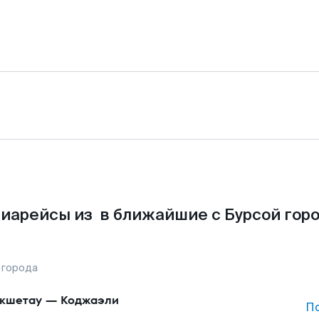
иарейсы из в ближайшие с Бурсой гор
 города
кшетау
—
Коджаэли
П