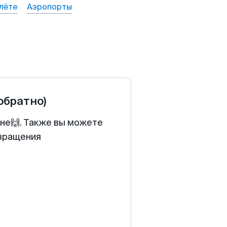
лёте
Аэропорты
 обратно)
ене🙌. Также вы можете
звращения