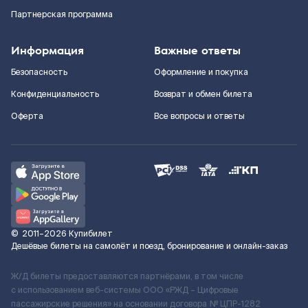
Партнерская программа
Информация
Важные ответы
Безопасность
Оформление и покупка
Конфиденциальность
Возврат и обмен билета
Оферта
Все вопросы и ответы
©
2011–2026
Купибилет
Дешёвые билеты на самолёт и поезд, бронирование и онлайн-заказ
Ж/Д билеты предоставляются партнёрами, в том числе
с использованием веб-системы ООО «РЖД – Цифровые
пассажирские решения» на основании договора № ЦПР-1282