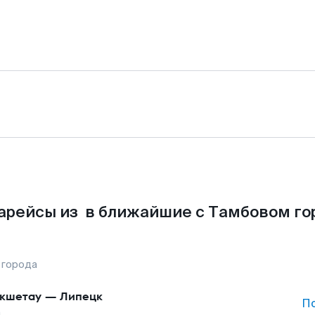
арейсы из в ближайшие с Тамбовом го
 города
кшетау
—
Липецк
П
а