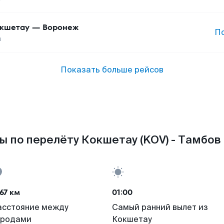
кшетау
—
Воронеж
П
а
Показать больше рейсов
ы по перелёту Кокшетау (KOV) - Тамбов 
67 км
01:00
асстояние между
Самый ранний вылет из
ородами
Кокшетау