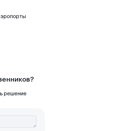
аэропорты
твенников?
ть решение