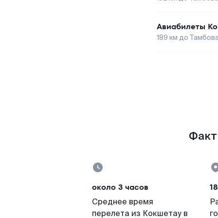
Авиабилеты
Ко
189
км до
Тамбов
Факт
около 3 часов
18
Среднее время
Р
перелета из Кокшетау в
г