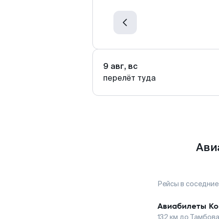
9 авг, вс
перелёт туда
Ави
Рейсы в соседние
Авиабилеты
Ко
132
км до
Тамбов