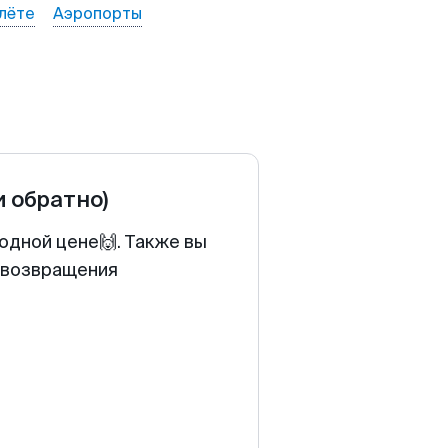
лёте
Аэропорты
и обратно)
одной цене🙌. Также вы
у возвращения