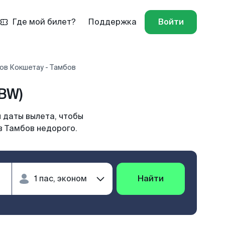
Где мой билет?
Поддержка
Войти
ов Кокшетау - Тамбов
BW)
 даты вылета, чтобы
в Тамбов недорого.
Найти