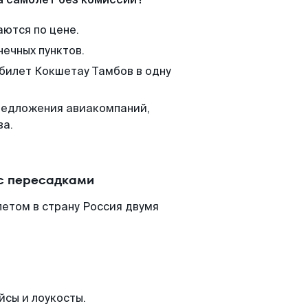
аются по цене.
нечных пунктов.
 билет Кокшетау Тамбов в одну
редложения авиакомпаний,
ва.
 с пересадками
етом в страну Россия двумя
йсы и лоукосты.