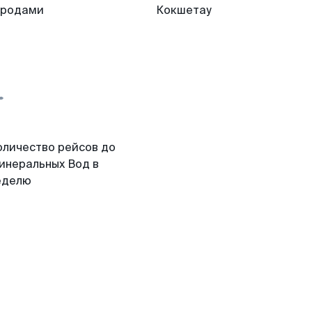
ородами
Кокшетау
оличество рейсов до
инеральных Вод в
еделю