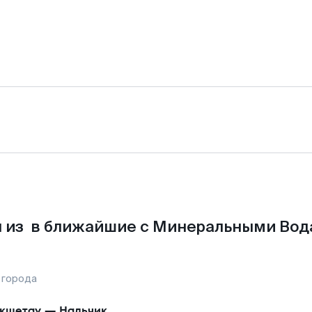
 из в ближайшие с Минеральными Вод
 города
кшетау
—
Нальчик