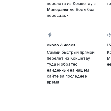
перелета из Кокшетау в
г
Минеральные Воды без
пересадок
около 3 часов
15
Самый быстрый прямой
К
перелет из Кокшетау
М
туда и обратно,
н
найденный на нашем
сайте за последнее
время