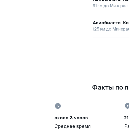
91
км до
Минерал
Авиабилеты
Ко
125
км до
Минера
Факты по п
около 3 часов
21
Среднее время
Р