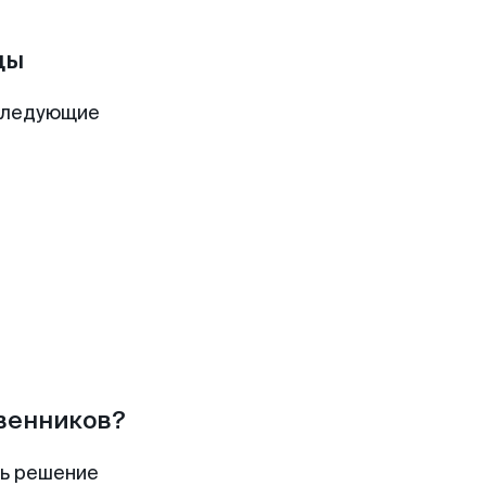
ды
следующие
твенников?
ть решение