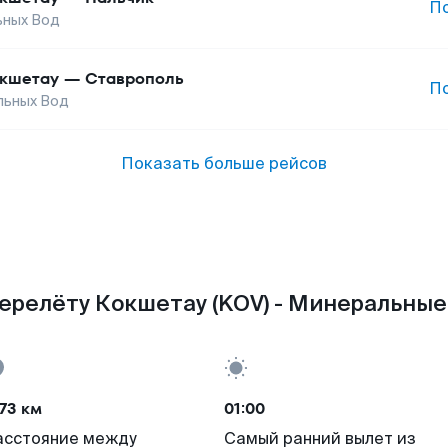
П
ьных Вод
кшетау
—
Ставрополь
П
льных Вод
Показать больше рейсов
ерелёту Кокшетау (KOV) - Минеральные
73 км
01:00
асстояние между
Самый ранний вылет из