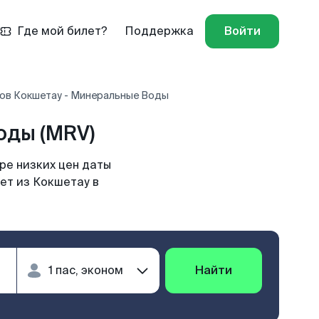
Где мой билет?
Поддержка
Войти
ов Кокшетау - Минеральные Воды
оды (MRV)
ре низких цен даты
ет из Кокшетау в
Найти