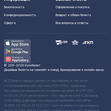
Безопасность
Оформление и покупка
Конфиденциальность
Возврат и обмен билета
Оферта
Все вопросы и ответы
©
2011–2026
Купибилет
Дешёвые билеты на самолёт и поезд, бронирование и онлайн-заказ
Ж/Д билеты предоставляются партнёрами, в том числе
с использованием веб-системы ООО «РЖД – Цифровые
пассажирские решения» на основании договора № ЦПР-1282
от 04.04.2024 заключенного с Поставщиком услуг и Договора
ООО «РЖД-Цифровые пассажирские решения» c АО «ФПК»
№ ФПК-22-316 от 27.12.2022 г. Сайт не является официальным
ресурсом ОАО «РЖД». Стоимость билетов включает сервисный