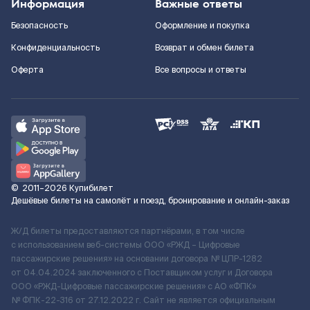
Информация
Важные ответы
Безопасность
Оформление и покупка
Конфиденциальность
Возврат и обмен билета
Оферта
Все вопросы и ответы
©
2011–2026
Купибилет
Дешёвые билеты на самолёт и поезд, бронирование и онлайн-заказ
Ж/Д билеты предоставляются партнёрами, в том числе
с использованием веб-системы ООО «РЖД – Цифровые
пассажирские решения» на основании договора № ЦПР-1282
от 04.04.2024 заключенного с Поставщиком услуг и Договора
ООО «РЖД-Цифровые пассажирские решения» c АО «ФПК»
№ ФПК-22-316 от 27.12.2022 г. Сайт не является официальным