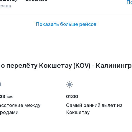
П
града
Показать больше рейсов
о перелёту Кокшетау (KOV) - Калинингр
33 км
01:00
асстояние между
Самый ранний вылет из
ородами
Кокшетау