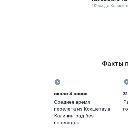
112
км до
Калинин
Факты п
около 4 часов
31
Среднее время
Р
перелета из Кокшетау в
г
Калининград без
пересадок