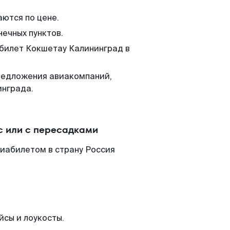
аются по цене.
нечных пунктов.
 билет Кокшетау Калининград в
редложения авиакомпаний,
инграда.
с или с пересадками
виабилетом в страну Россия
йсы и лоукосты.