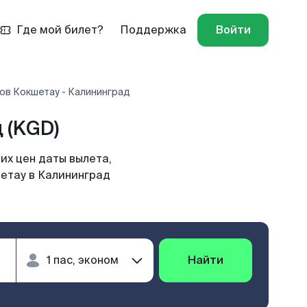
Где мой билет?
Поддержка
Войти
ов Кокшетау - Калининград
 (KGD)
их цен даты вылета,
шетау в Калининград
Найти