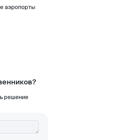
ие аэропорты
твенников?
ть решение