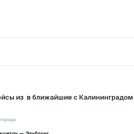
йсы из в ближайшие с Калининградом
 города
кшетау
—
Эльблонг