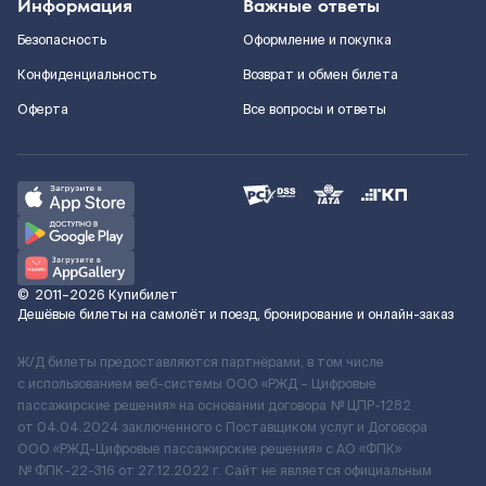
Информация
Важные ответы
Безопасность
Оформление и покупка
Конфиденциальность
Возврат и обмен билета
Оферта
Все вопросы и ответы
©
2011–2026
Купибилет
Дешёвые билеты на самолёт и поезд, бронирование и онлайн-заказ
Ж/Д билеты предоставляются партнёрами, в том числе
с использованием веб-системы ООО «РЖД – Цифровые
пассажирские решения» на основании договора № ЦПР-1282
от 04.04.2024 заключенного с Поставщиком услуг и Договора
ООО «РЖД-Цифровые пассажирские решения» c АО «ФПК»
№ ФПК-22-316 от 27.12.2022 г. Сайт не является официальным