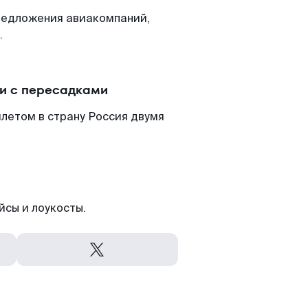
редложения авиакомпаний,
.
ли с пересадками
илетом в страну Россия двумя
йсы и лоукосты.