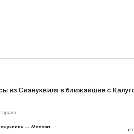
ы из Сиануквиля в ближайшие с Калуг
 города
ануквиль
—
Москва
от