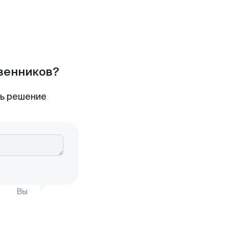
твенников?
ть решение
Вы