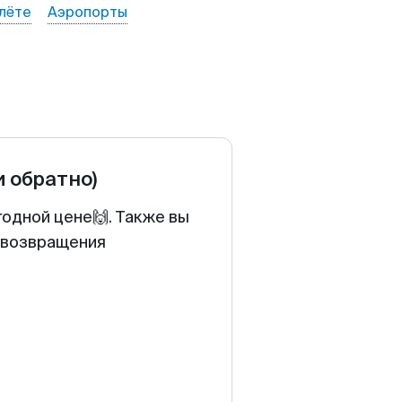
лёте
Аэропорты
и обратно)
годной цене🙌. Также вы
у возвращения