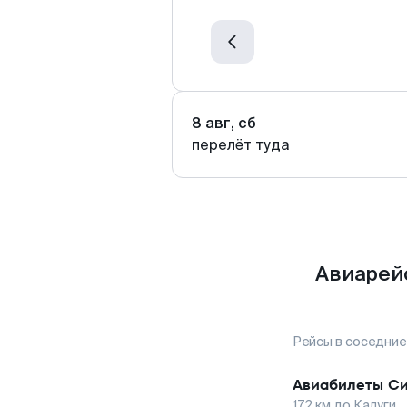
8 авг, сб
перелёт туда
Авиарейс
Рейсы в соседние
Авиабилеты
Си
172
км до
Калуги