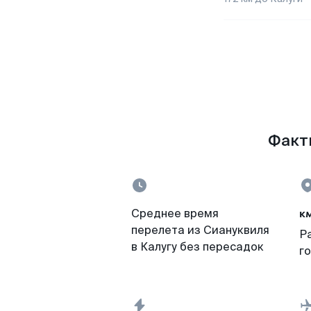
Факты
к
Среднее время
перелета из Сиануквиля
Р
в Калугу без пересадок
г