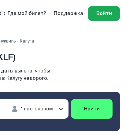
Где мой билет?
Поддержка
Войти
уквиль - Калуга
KLF)
 даты вылета, чтобы
 в Калугу недорого.
Найти