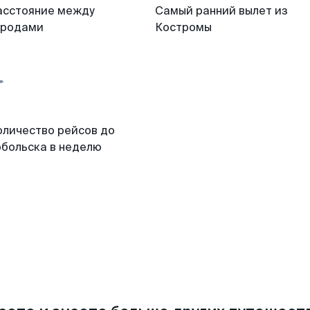
асстояние между
Самый ранний вылет из
ородами
Костромы
оличество рейсов до
обольска в неделю