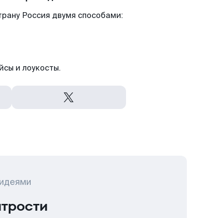
трану Россия двумя способами:
йсы и лоукосты.
 идеями
итрости