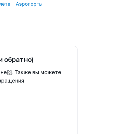
лёте
Аэропорты
и обратно)
ене🙌. Также вы можете
звращения