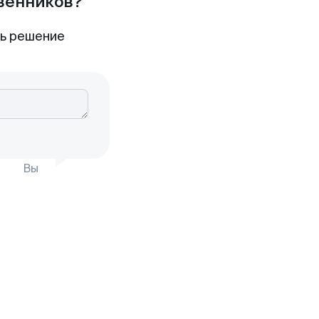
твенников?
ть решение
Вы