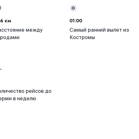
86 км
01:00
асстояние между
Самый ранний вылет из
ородами
Костромы
оличество рейсов до
ерми в неделю