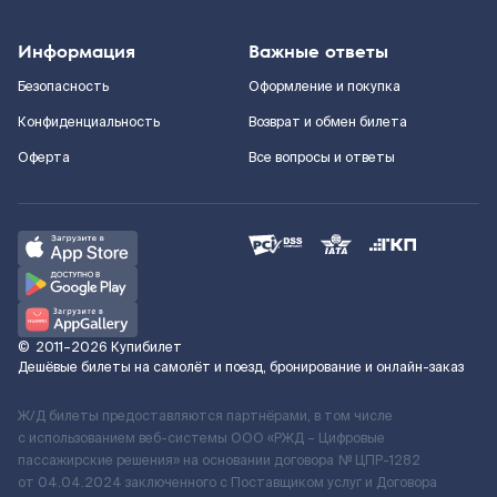
Информация
Важные ответы
Безопасность
Оформление и покупка
Конфиденциальность
Возврат и обмен билета
Оферта
Все вопросы и ответы
©
2011–2026
Купибилет
Дешёвые билеты на самолёт и поезд, бронирование и онлайн-заказ
Ж/Д билеты предоставляются партнёрами, в том числе
с использованием веб-системы ООО «РЖД – Цифровые
пассажирские решения» на основании договора № ЦПР-1282
от 04.04.2024 заключенного с Поставщиком услуг и Договора