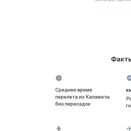
Факты
к
Среднее время
перелета из Каламаты
Р
без пересадок
г