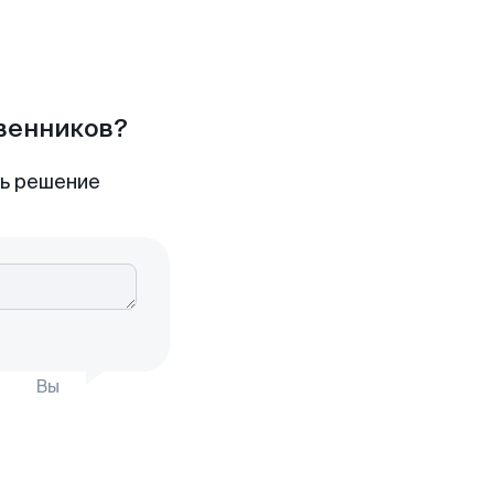
твенников?
ть решение
Вы