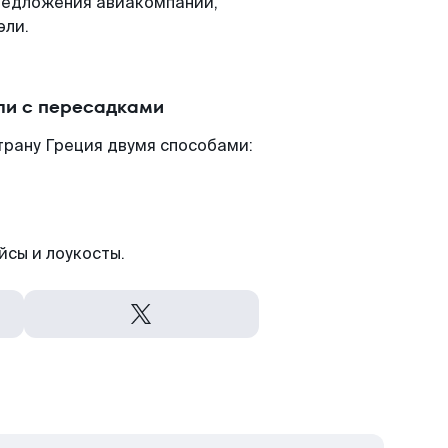
редложения авиакомпаний,
эли.
ли с пересадками
трану Греция двумя способами:
йсы и лоукосты.