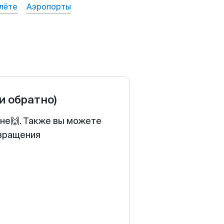
лёте
Аэропорты
 и обратно)
ене🙌. Также вы можете
звращения