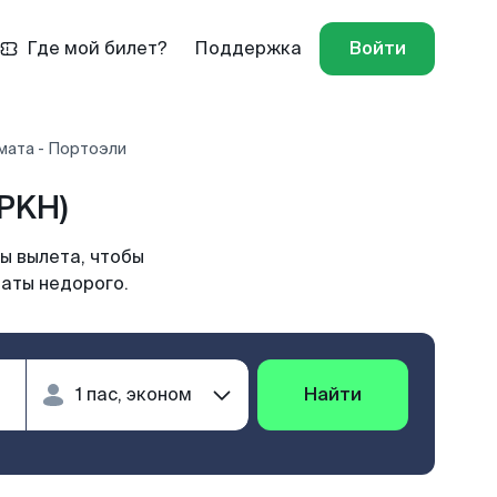
Где мой билет?
Поддержка
Войти
мата - Портоэли
PKH)
ы вылета, чтобы
маты недорого.
Найти