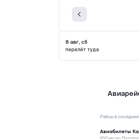
8 авг, сб
перелёт туда
Авиарей
Рейсы в соседние
Авиабилеты
Ка
100
км до
Портоэ