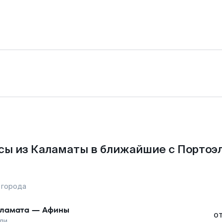
сы из Каламаты в ближайшие с Портоэл
 города
ламата
—
Афины
о
ли