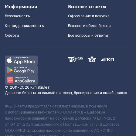
Информация
Важные ответы
Безопасность
Оформление и покупка
Конфиденциальность
Возврат и обмен билета
Оферта
Все вопросы и ответы
©
2011–2026
Купибилет
Дешёвые билеты на самолёт и поезд, бронирование и онлайн-заказ
Ж/Д билеты предоставляются партнёрами, в том числе
с использованием веб-системы ООО «РЖД – Цифровые
пассажирские решения» на основании договора № ЦПР-1282
от 04.04.2024 заключенного с Поставщиком услуг и Договора
ООО «РЖД-Цифровые пассажирские решения» c АО «ФПК»