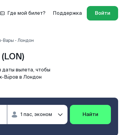
Где мой билет?
Поддержка
Войти
ы-Вары - Лондон
(LON)
 даты вылета, чтобы
-Ва́ров в Лондон
Найти