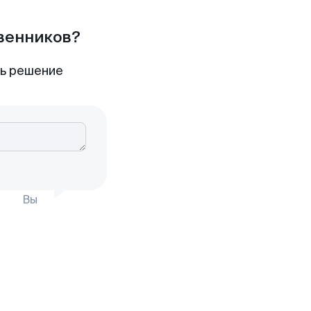
твенников?
ть решение
Вы