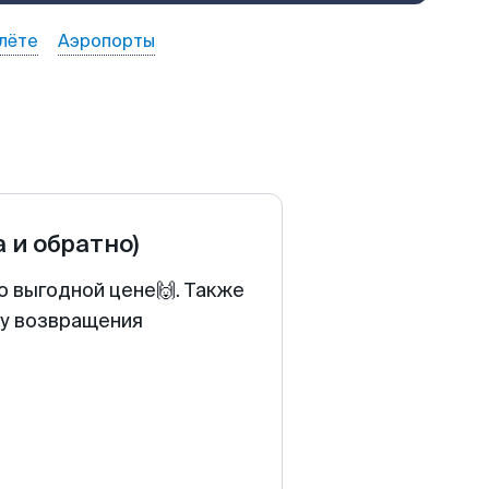
лёте
Аэропорты
а и обратно)
о выгодной цене🙌. Также
ту возвращения