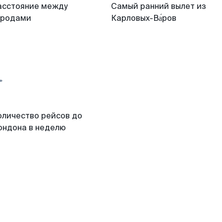
асстояние между
Самый ранний вылет из
ородами
Карловых-Ва́ров
оличество рейсов до
ондона в неделю