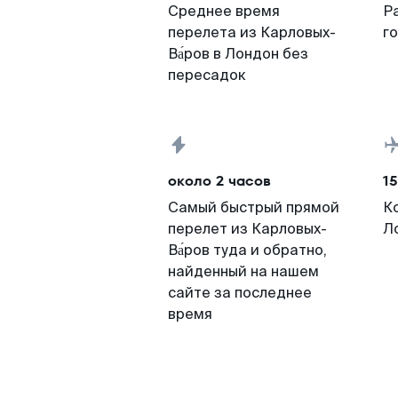
Среднее время
Р
перелета из Карловых-
г
Ва́ров в Лондон без
пересадок
около 2 часов
15
Самый быстрый прямой
К
перелет из Карловых-
Л
Ва́ров туда и обратно,
найденный на нашем
сайте за последнее
время