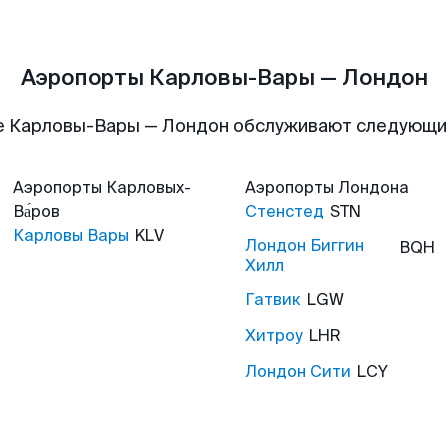
Аэропорты Карловы-Вары — Лондон
е Карловы-Вары — Лондон обслуживают следующи
Аэропорты
Карловых-
Аэропорты
Лондона
Ва́ров
Стенстед
STN
Карловы Вары
KLV
Лондон Биггин
BQH
Хилл
Гатвик
LGW
Хитроу
LHR
Лондон Сити
LCY