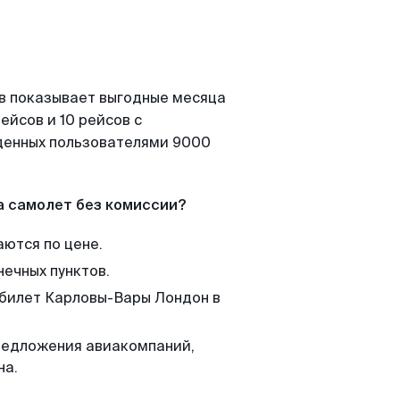
ов показывает выгодные месяца
ейсов и 10 рейсов с
йденных пользователями 9000
а самолет без комиссии?
аются по цене.
нечных пунктов.
 билет Карловы-Вары Лондон в
редложения авиакомпаний,
на.