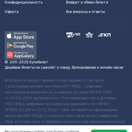
Конфиденциальность
Возврат и обмен билета
Оферта
Все вопросы и ответы
©
2011–2026
Купибилет
Дешёвые билеты на самолёт и поезд, бронирование и онлайн-заказ
Ж/Д билеты предоставляются партнёрами, в том числе
с использованием веб-системы ООО «РЖД – Цифровые
пассажирские решения» на основании договора № ЦПР-1282
от 04.04.2024 заключенного с Поставщиком услуг и Договора
ООО «РЖД-Цифровые пассажирские решения» c АО «ФПК»
№ ФПК-22-316 от 27.12.2022 г. Сайт не является официальным
ресурсом ОАО «РЖД». Стоимость билетов включает сервисный
сбор. Итоговая цена отображена на экране подтверждения покупки.
По вопросам рассмотрения обращений, жалоб, претензий граждан
Мы используем cookies для более удобной