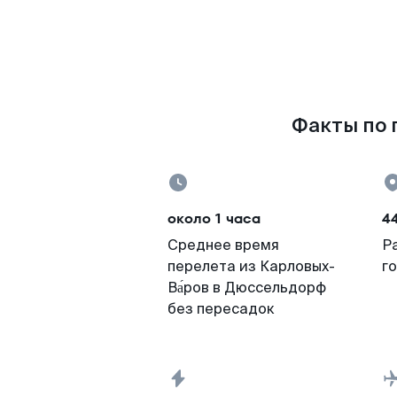
Факты по 
около 1 часа
4
Среднее время
Р
перелета из Карловых-
г
Ва́ров в Дюссельдорф
без пересадок