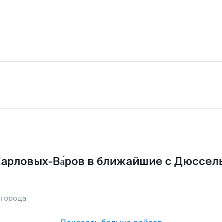
Карловых-Ва́ров в ближайшие с Дюссел
 города