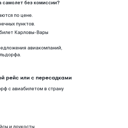
а самолет без комиссии?
аются по цене.
нечных пунктов.
 билет Карловы-Вары
редложения авиакомпаний,
ельдорфа.
й рейс или с пересадками
рф с авиабилетом в страну
йсы и лоукосты.