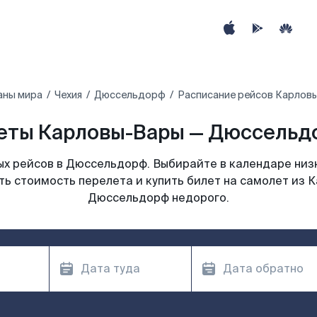
аны мира
Чехия
Дюссельдорф
Расписание рейсов Карлов
еты Карловы-Вары — Дюссельдо
х рейсов в Дюссельдорф. Выбирайте в календаре низк
ь стоимость перелета и купить билет на самолет из К
Дюссельдорф недорого.