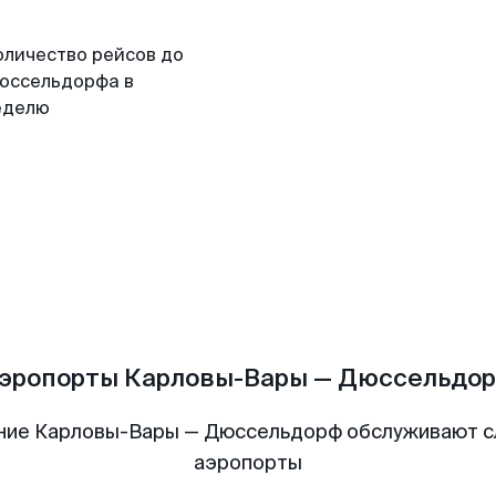
оличество рейсов до
юссельдорфа в
еделю
эропорты Карловы-Вары — Дюссельдо
ние Карловы-Вары — Дюссельдорф обслуживают 
аэропорты