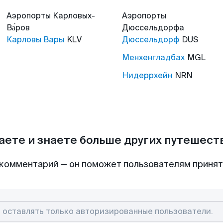
Аэропорты
Карловых-
Аэропорты
Ва́ров
Дюссельдорфа
Карловы Вары
KLV
Дюссельдорф
DUS
Менхенгладбах
MGL
Нидеррхейн
NRN
аете и знаете больше других путешес
комментарий — он поможет пользователям приня