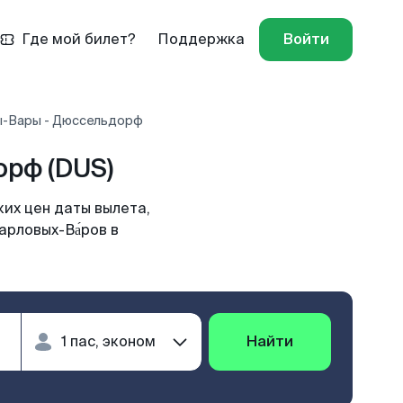
Где мой билет?
Поддержка
Войти
ы-Вары - Дюссельдорф
рф (DUS)
их цен даты вылета,
арловых-Ва́ров в
Найти