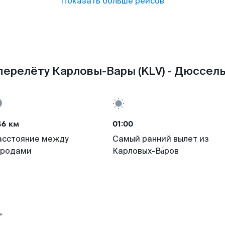
Показать больше рейсов
перелёту Карловы-Вары (KLV) - Дюссель
46 км
01:00
асстояние между
Самый ранний вылет из
ородами
Карловых-Ва́ров