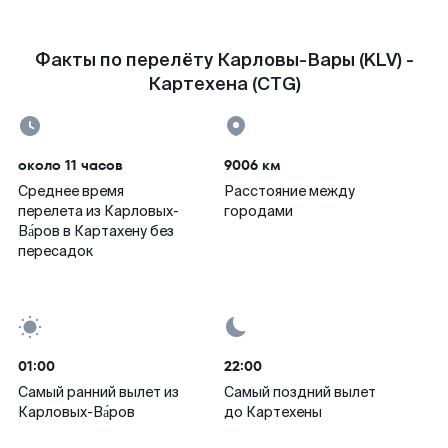
Факты по перелёту Карловы-Вары (KLV) -
Картехена (CTG)
около 11 часов
9006 км
Среднее время
Расстояние между
перелета из Карловых-
городами
Ва́ров в Картахену без
пересадок
01:00
22:00
Самый ранний вылет из
Самый поздний вылет
Карловых-Ва́ров
до Картехены