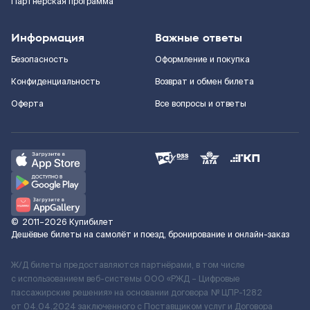
Партнерская программа
Информация
Важные ответы
Безопасность
Оформление и покупка
Конфиденциальность
Возврат и обмен билета
Оферта
Все вопросы и ответы
©
2011–2026
Купибилет
Дешёвые билеты на самолёт и поезд, бронирование и онлайн-заказ
Ж/Д билеты предоставляются партнёрами, в том числе
с использованием веб-системы ООО «РЖД – Цифровые
пассажирские решения» на основании договора № ЦПР-1282
от 04.04.2024 заключенного с Поставщиком услуг и Договора