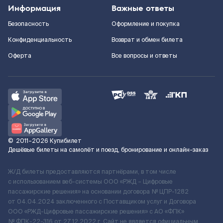
Информация
Важные ответы
Безопасность
Оформление и покупка
Конфиденциальность
Возврат и обмен билета
Оферта
Все вопросы и ответы
©
2011–2026
Купибилет
Дешёвые билеты на самолёт и поезд, бронирование и онлайн-заказ
Ж/Д билеты предоставляются партнёрами, в том числе
с использованием веб-системы ООО «РЖД – Цифровые
пассажирские решения» на основании договора № ЦПР-1282
от 04.04.2024 заключенного с Поставщиком услуг и Договора
ООО «РЖД-Цифровые пассажирские решения» c АО «ФПК»
№ ФПК-22-316 от 27.12.2022 г. Сайт не является официальным