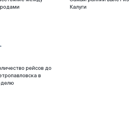
ородами
Калуги
оличество рейсов до
етропавловска в
еделю