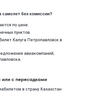
а самолет без комиссии?
аются по цене.
нечных пунктов.
 билет Калуга Петропавловск в
редложения авиакомпаний,
павловска.
с или с пересадками
иабилетом в страну Казахстан