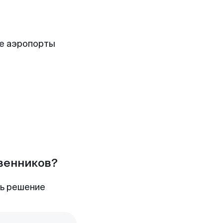
е аэропорты
твенников?
ть решение