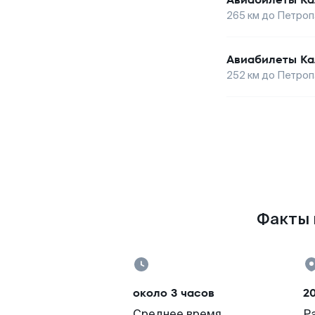
265
км до
Петроп
Авиабилеты
Ка
252
км до
Петроп
Факты п
около 3 часов
20
Среднее время
Р