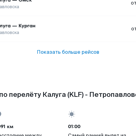
о
авловска
луга
—
Курган
о
авловска
Показать больше рейсов
о перелёту Калуга (KLF) - Петропавлов
91 км
01:00
асстояние между
Самый ранний вылет из