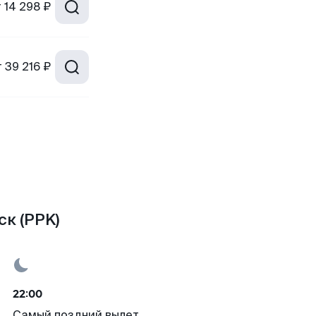
т
14 298 ₽
т
39 216 ₽
ск (PPK)
22:00
Самый поздний вылет