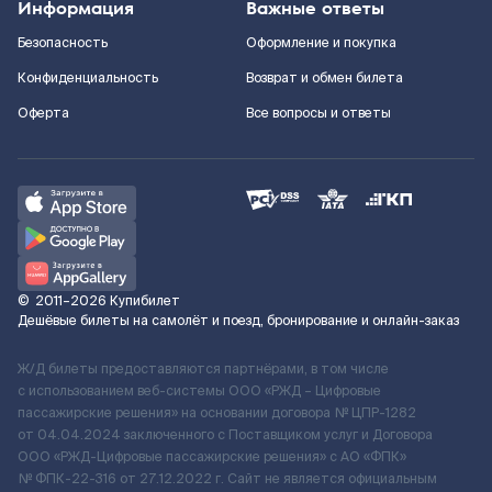
Информация
Важные ответы
Безопасность
Оформление и покупка
Конфиденциальность
Возврат и обмен билета
Оферта
Все вопросы и ответы
©
2011–2026
Купибилет
Дешёвые билеты на самолёт и поезд, бронирование и онлайн-заказ
Ж/Д билеты предоставляются партнёрами, в том числе
с использованием веб-системы ООО «РЖД – Цифровые
пассажирские решения» на основании договора № ЦПР-1282
от 04.04.2024 заключенного с Поставщиком услуг и Договора
ООО «РЖД-Цифровые пассажирские решения» c АО «ФПК»
№ ФПК-22-316 от 27.12.2022 г. Сайт не является официальным