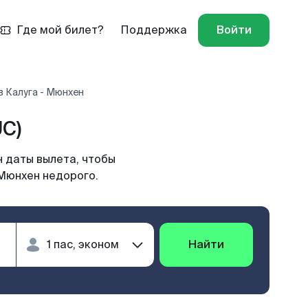
Где мой билет?
Поддержка
Войти
 Калуга - Мюнхен
C)
 даты вылета, чтобы
 Мюнхен недорого.
Найти