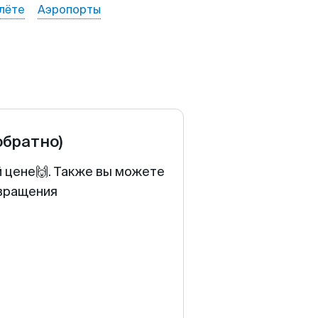
лёте
Аэропорты
обратно)
й цене🙌. Также вы можете
звращения