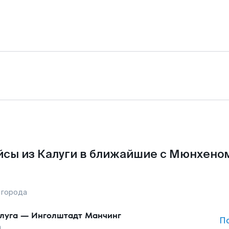
сы из Калуги в ближайшие с Мюнхено
 города
луга
—
Инголштадт Манчинг
П
а