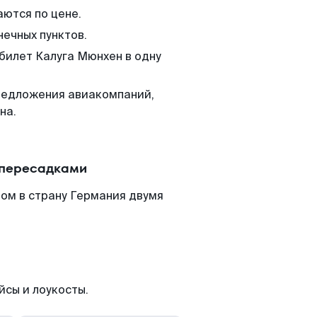
аются по цене.
нечных пунктов.
 билет Калуга Мюнхен в одну
редложения авиакомпаний,
на.
 пересадками
ом в страну Германия двумя
йсы и лоукосты.