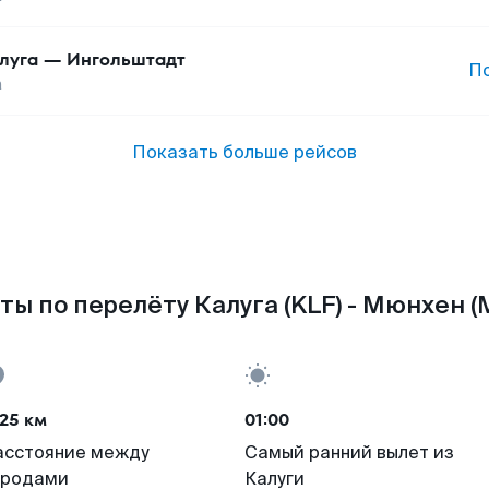
луга
—
Ингольштадт
П
а
Показать больше рейсов
ты по перелёту Калуга (KLF) - Мюнхен (
25 км
01:00
асстояние между
Самый ранний вылет из
ородами
Калуги