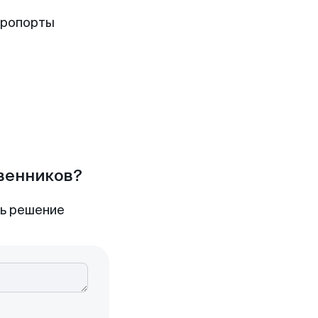
эропорты
твенников?
ть решение