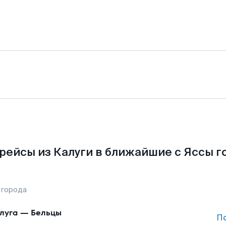
рейсы из Калуги в ближайшие с Яссы г
 города
луга
—
Бельцы
П