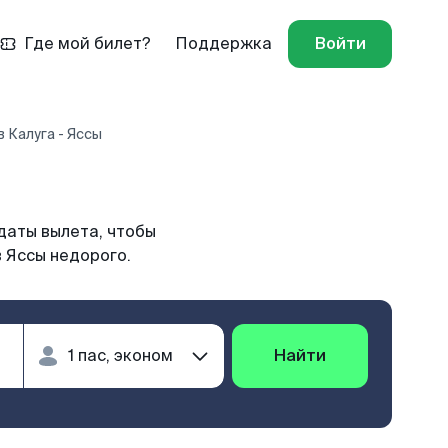
Где мой билет?
Поддержка
Войти
 Калуга - Яссы
даты вылета, чтобы
в Яссы недорого.
Найти