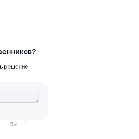
твенников?
ть решение
Вы