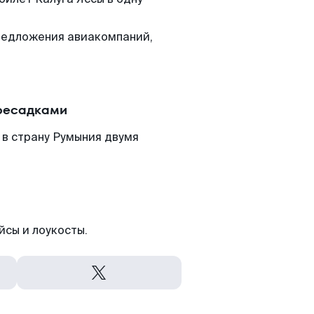
редложения авиакомпаний,
ересадками
 в страну Румыния двумя
йсы и лоукосты.