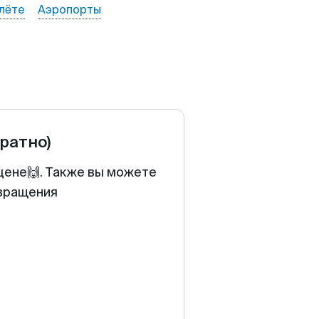
лёте
Аэропорты
братно)
 цене🙌. Также вы можете
звращения