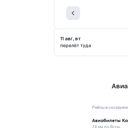
11 авг, вт
перелёт туда
Авиа
Рейсы в соседние
Авиабилеты
Ка
74
км до
Яссы