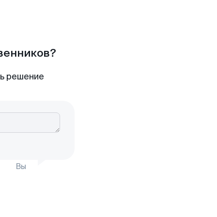
твенников?
ть решение
Вы