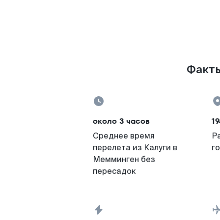
Факты
около 3 часов
19
Среднее время
Р
перелета из Калуги в
г
Мемминген без
пересадок