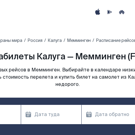
траны мира
Россия
Калуга
Мемминген
Расписание рейсов
абилеты Калуга — Мемминген (
ых рейсов в Мемминген. Выбирайте в календаре низки
 стоимость перелета и купить билет на самолет из К
недорого.