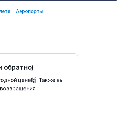
лёте
Аэропорты
и обратно)
годной цене🙌. Также вы
у возвращения