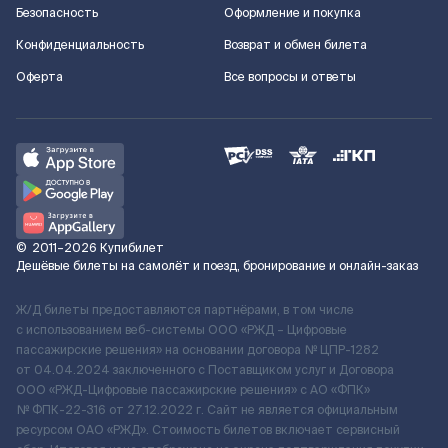
Безопасность
Оформление и покупка
Конфиденциальность
Возврат и обмен билета
Оферта
Все вопросы и ответы
©
2011–2026
Купибилет
Дешёвые билеты на самолёт и поезд, бронирование и онлайн-заказ
Ж/Д билеты предоставляются партнёрами, в том числе
с использованием веб-системы ООО «РЖД – Цифровые
пассажирские решения» на основании договора № ЦПР-1282
от 04.04.2024 заключенного с Поставщиком услуг и Договора
ООО «РЖД-Цифровые пассажирские решения» c АО «ФПК»
№ ФПК-22-316 от 27.12.2022 г. Сайт не является официальным
ресурсом ОАО «РЖД». Стоимость билетов включает сервисный