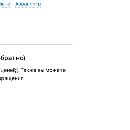
лёте
Аэропорты
обратно)
 цене🙌. Также вы можете
звращения