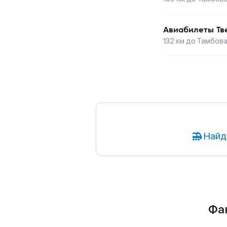
Авиабилеты
Тв
132
км до
Тамбов
Найд
Фак