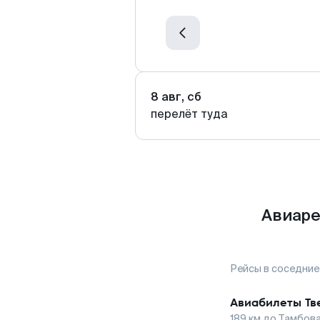
8 авг, сб
перелёт туда
Авиаре
Рейсы в соседние
Авиабилеты
Тв
189
км до
Тамбов