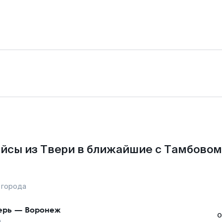
йсы из Твери в ближайшие с Тамбовом
 города
ерь
—
Воронеж
о
а