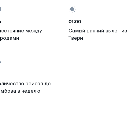
м
01:00
асстояние между
Самый ранний вылет из
ородами
Твери
оличество рейсов до
амбова в неделю