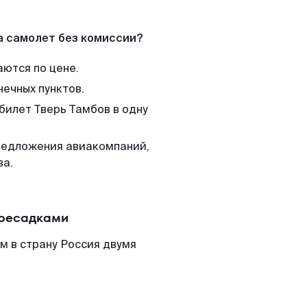
а самолет без комиссии?
аются по цене.
нечных пунктов.
билет Тверь Тамбов в одну
редложения авиакомпаний,
ва.
ересадками
м в страну Россия двумя