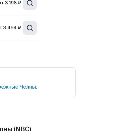
от
3 198 ₽
т
3 464 ₽
режные Челны.
лны (NBC)