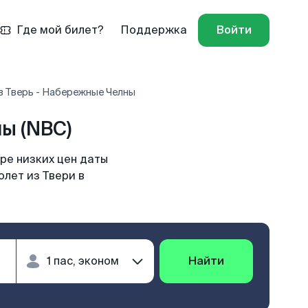
Где мой билет?
Поддержка
Войти
в Тверь - Набережные Челны
ы (NBC)
ре низких цен даты
олет из Твери в
Найти