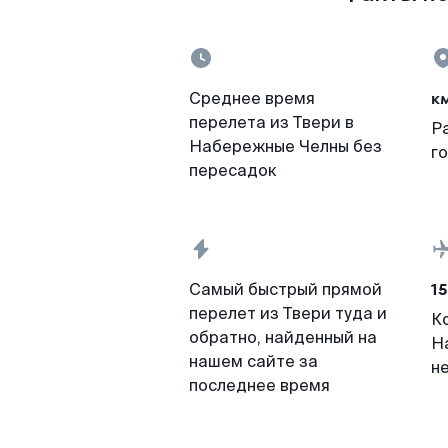
к
Среднее время
перелета из Твери в
Р
Набережные Челны без
г
пересадок
15
Самый быстрый прямой
перелет из Твери туда и
К
обратно, найденный на
Н
нашем сайте за
н
последнее время