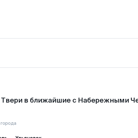
 Твери в ближайшие с Набережными Ч
 города
ерь
—
Ульяновск