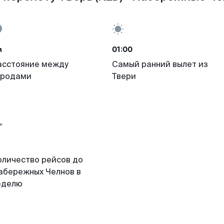
м
01:00
асстояние между
Самый ранний вылет из
ородами
Твери
оличество рейсов до
абережных Челнов в
еделю