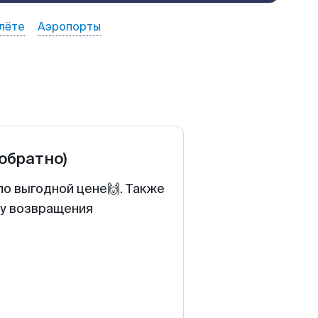
лёте
Аэропорты
 обратно)
по выгодной цене🙌. Также
ту возвращения