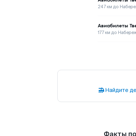
247
км до
Набере
Авиабилеты
Тв
177
км до
Набереж
Найдите де
Факты по