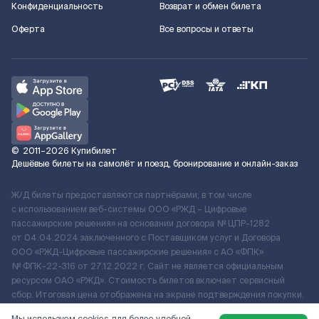
Конфиденциальность
Возврат и обмен билета
Оферта
Все вопросы и ответы
©
2011–2026
Купибилет
Дешёвые билеты на самолёт и поезд, бронирование и онлайн-заказ
Ж/Д билеты предоставляются партнёрами, в том числе
с использованием веб-системы ООО «РЖД – Цифровые
пассажирские решения» на основании договора № ЦПР-1282
от 04.04.2024 заключенного с Поставщиком услуг и Договора
ООО «РЖД-Цифровые пассажирские решения» c АО «ФПК»
№ ФПК-22-316 от 27.12.2022 г. Сайт не является официальным
ресурсом ОАО «РЖД». Стоимость билетов включает сервисный
сбор. Итоговая цена отображена на экране подтверждения покупки.
По вопросам рассмотрения обращений, жалоб, претензий граждан