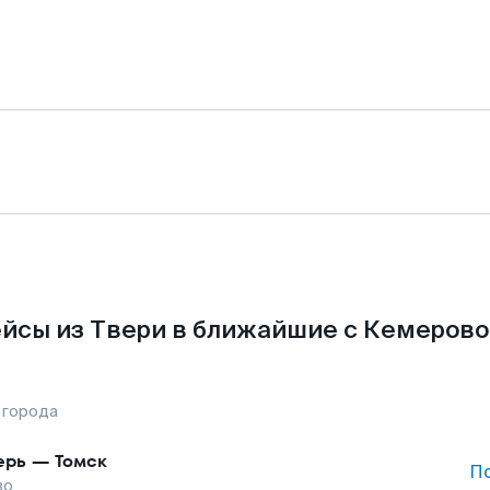
йсы из Твери в ближайшие с Кемерово
 города
ерь
—
Томск
П
во