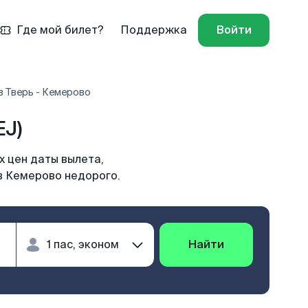
Где мой билет?
Поддержка
Войти
в Тверь - Кемерово
EJ)
 цен даты вылета,
в Кемерово недорого.
Найти