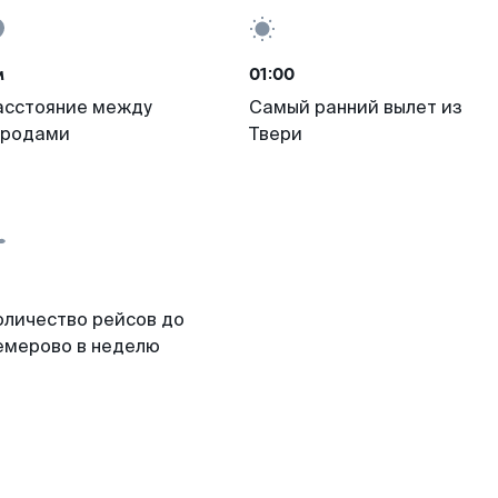
м
01:00
асстояние между
Самый ранний вылет из
ородами
Твери
оличество рейсов до
емерово в неделю