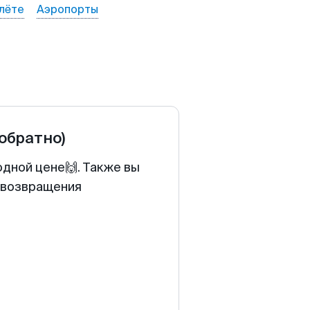
лёте
Аэропорты
 обратно)
одной цене🙌. Также вы
у возвращения