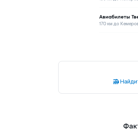
Авиабилеты
Тв
170
км до
Кемеро
Найди
Факт