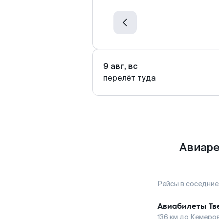
9 авг, вс
перелёт туда
Авиаре
Рейсы в соседние
Авиабилеты
Тв
136
км до
Кемеро