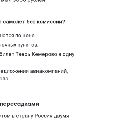
а самолет без комиссии?
аются по цене.
нечных пунктов.
 билет Тверь Кемерово в одну
редложения авиакомпаний,
ово.
с пересадками
том в страну Россия двумя