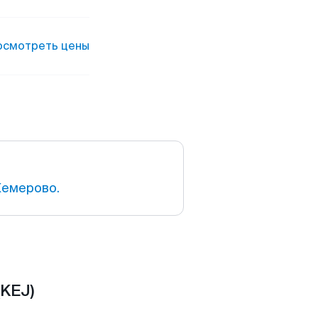
осмотреть цены
Кемерово.
(KEJ)